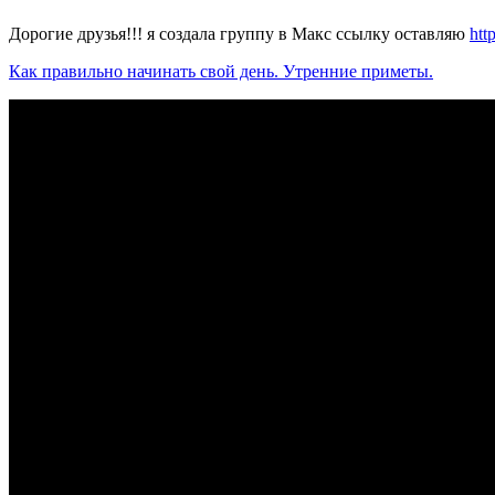
Дорогие друзья!!! я создала группу в Макс ссылку оставляю
ht
Как правильно начинать свой день. Утренние приметы.