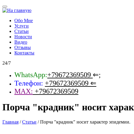
Обо Мне
Услуги
Статьи
Новости
Видео
Отзывы
Контакты
24/7
WhatsApp:
+79672369509
⇐;
Телефон:
+79672369509
⇐
MAX:
+79672369509
Порча "крадник" носит харак
Главная
/
Статьи
/
Порча "крадник" носит характер эпидемии.