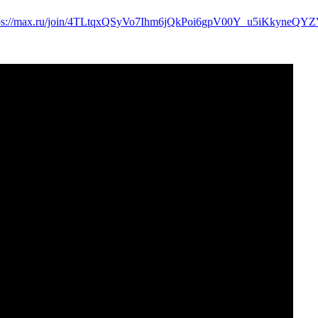
tps://max.ru/join/4TLtqxQSyVo7Ihm6jQkPoi6gpV00Y_u5iKkyneQY