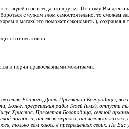
ного людей и не всегда это друзья. Поэтому Вы должны
 бороться с чужим злом самостоятельно, то сможем за
ахарям и магах( это поможет сэкономить ), сохраняя в
ащиты от негативов.
ства и порчи православными молитвами.
жества Единого, Дитя Пресвятой Богородицы, все пр
ти, Боже, прегрешения рабы Твоей (имя), отпусти ты 
 Иисус Христос, Пресвятая Богородица, святой архан
й погибели, от глаза черного, от человека лихого, от
юсь, только вам каюсь в прегрешениях своих. На Вас 