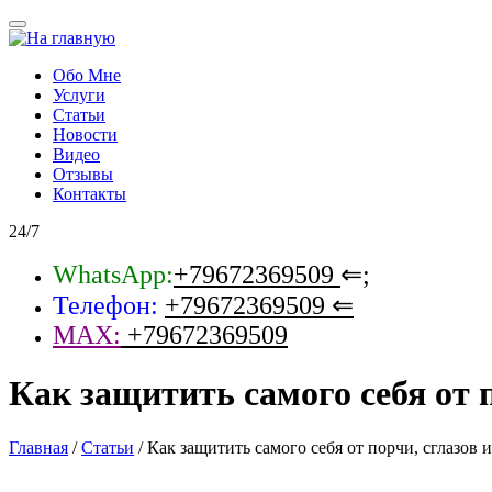
Обо Мне
Услуги
Статьи
Новости
Видео
Отзывы
Контакты
24/7
WhatsApp:
+79672369509
⇐;
Телефон:
+79672369509
⇐
MAX:
+79672369509
Как защитить самого себя от п
Главная
/
Статьи
/
Как защитить самого себя от порчи, сглазов 