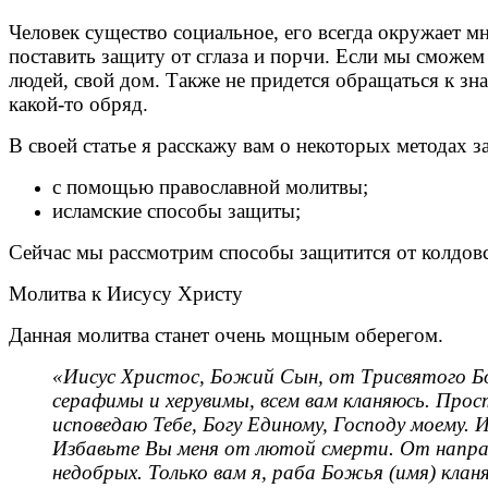
Человек существо социальное, его всегда окружает м
поставить защиту от сглаза и порчи. Если мы сможем
людей, свой дом. Также не придется обращаться к зн
какой-то обряд.
В своей статье я расскажу вам о некоторых методах з
с помощью православной молитвы;
исламские способы защиты;
Сейчас мы рассмотрим способы защитится от колдов
Молитва к Иисусу Христу
Данная молитва станет очень мощным оберегом.
«Иисус Христос, Божий Сын, от Трисвятого Бо
серафимы и херувимы, всем вам кланяюсь. Прос
исповедаю Тебе, Богу Единому, Господу моему.
Избавьте Вы меня от лютой смерти. От напрасно
недобрых. Только вам я, раба Божья (имя) кланя