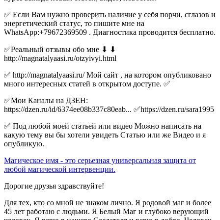
✅ Если Вам нужно проверить наличие у себя порчи, сглазов и
энергетический статус, то пишите мне на
WhatsApp:+79672369509 . Диагностика проводится бесплатно.
✅Реальный отзывы обо мне ⬇ ⬇
http://magnatalyaasi.ru/otzyivyi.html
✅ http://magnatalyaasi.ru/ Мой сайт , на котором опубликовано
много интересных статей в открытом доступе. ✅
✅Мои Каналы на ДЗЕН:
https://dzen.ru/id/6374ee08b337c80eab... ✅https://dzen.ru/sara1995
✅ Под любой моей статьей или видео Можно написать на
какую тему вы бы хотели увидеть Статью или же Видео и я
опубликую.
Магическое имя - это серьезная универсальная защита от
любой магической интервенции.
Дорогие друзья здравствуйте!
Для тех, кто со мной не знаком лично. Я родовой маг и более
45 лет работаю с людьми. Я Белый Маг и глубоко верующий