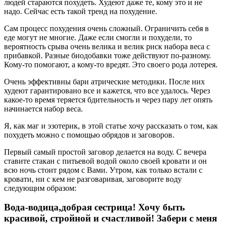
людей стараются похудеть. Худеют даже те, кому это и не
надо. Сейчас есть такой тренд на похудение.
Сам процесс похудения очень сложный. Ограничить себя в
еде могут не многие. Даже если смогли и похудели, то
вероятность срыва очень велика и велик риск набора веса с
прибавкой. Разные биодобавки тоже действуют по-разному.
Кому-то помогают, а кому-то вредят. Это своего рода лотерея.
Очень эффективны бари атрические методики. После них
худеют гарантировано все и кажется, что все удалось. Через
какое-то время теряется бдительность и через пару лет опять
начинается набор веса.
Я, как маг и эзотерик, в этой статье хочу рассказать о том, как
похудеть можно с помощью обрядов и заговоров.
Первый самый простой заговор делается на воду. С вечера
ставите стакан с питьевой водой около своей кровати и он
всю ночь стоит рядом с Вами. Утром, как только встали с
кровати, ни с кем не разговаривая, заговорите воду
следующим образом:
Вода-водица,добрая сестрица! Хочу быть
красивой, стройной и счастливой! Забери с меня