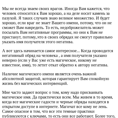
Мы не всегда знаем своих врагов. Иногда Вам кажется, что
человек относится к Вам хорошо, а на деле носит камень за
пазухой. Я таких случаев знаю великое множество. И будет
хорошо, если враг не знает Вашего имени, потому, что он не
сможет Вам навредить. То есть, недоброжелатель может
посылать Вам негативные программы, но они к Вам не
пристанут, потому.,что в своих обрядах не смогут правильно
указать имя получателя этого негатива.
А вот здесь начинается самое интересное... Когда проводится
негативный обряд на человека , а имя получателя указано
неверно (если у Вас уже есть магическое, никому не
известное, имя), то летит откат обратно к автору негатива.
Наличие магического имени является очень важной
абсолютной защитой, которая гарантирует Вам спокойную
жизнь без магических интервенций.
Мне часто задают вопрос о том, кому надо присваивать
магическое имя. Да практически всем. Мы живем в то время,
когда все магические гадости и черные обряды находятся в
открытом доступе в интернете. Магичат все кому не лень.
Самое опасное в том, что все эти темные практики
публикуются с ключами, то есть они все работают. Более того,