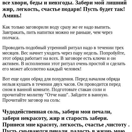
все хвори, беды и невзгоды. Забери мой лишний
жир, легкость, счастье подари! Пусть будет так!
Аминь!
Как только заговорили воду сразу же ее надо выпить.
Завтракать, пить напитки можно не раньше, чем через
полчаса.
Проводить подобный утренний ритуал надо в течении трех
месяцев. Вес начнет уходить через пару недель. Попробуйте,
этот обряд работает на всех. В заговоре есть ключи и он
активен. В исполнении этот ритуал очень простой и сделать
его может абсолютно каждый человек!
Вот еще один обряд для похудения. Перед началом обряда
нельзя кушать в течении двух часов. Он проводится перед
сном в ванной комнате. Подготовьте стакан соли и
прочитайте молитву "Отче наш". Зайдите в ванную.
Прочитайте заговор на соль:
Чудодейственная соль, забери мои печали,
забери некрасоту, жир и старость забери.
Принеси мне красоту, легкость, счастье ,чистоту .
Пусть смываются печали, радость в жизнь мою