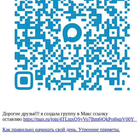
Дорогие друзья!!! я создала группу в Макс ссылку
оставляю
https://max.ru/join/4TLtqxQSyVo7Ihm6jQkPoi6gpV00
Как правильно начинать свой день. Утренние приметы.