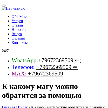
Обо Мне
Услуги
Статьи
Новости
Видео
Отзывы
Контакты
24/7
WhatsApp:
+79672369509
⇐;
Телефон:
+79672369509
⇐
MAX:
+79672369509
К какому магу можно
обратится за помощью
Главная
/
Видео
/
К какому магу можно обратится за помощью