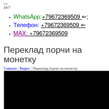
24/7
WhatsApp:
+79672369509
⇐;
Телефон:
+79672369509
⇐
MAX:
+79672369509
Переклад порчи на
монетку
Главная
/
Видео
/
Переклад порчи на монетку