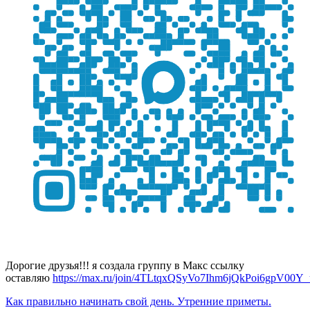
Дорогие друзья!!! я создала группу в Макс ссылку
оставляю
https://max.ru/join/4TLtqxQSyVo7Ihm6jQkPoi6gpV00
Как правильно начинать свой день. Утренние приметы.