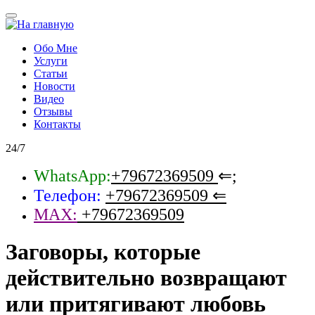
Обо Мне
Услуги
Статьи
Новости
Видео
Отзывы
Контакты
24/7
WhatsApp:
+79672369509
⇐;
Телефон:
+79672369509
⇐
MAX:
+79672369509
Заговоры, которые
действительно возвращают
или притягивают любовь