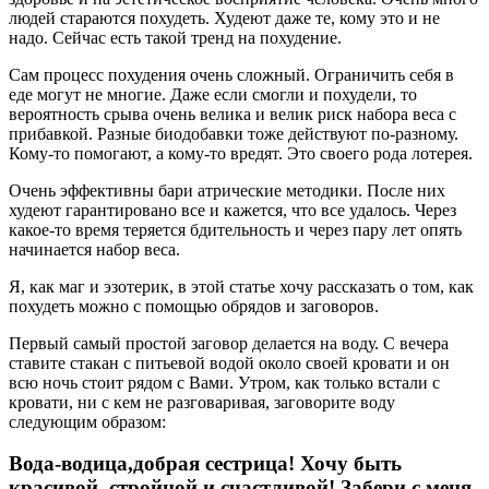
людей стараются похудеть. Худеют даже те, кому это и не
надо. Сейчас есть такой тренд на похудение.
Сам процесс похудения очень сложный. Ограничить себя в
еде могут не многие. Даже если смогли и похудели, то
вероятность срыва очень велика и велик риск набора веса с
прибавкой. Разные биодобавки тоже действуют по-разному.
Кому-то помогают, а кому-то вредят. Это своего рода лотерея.
Очень эффективны бари атрические методики. После них
худеют гарантировано все и кажется, что все удалось. Через
какое-то время теряется бдительность и через пару лет опять
начинается набор веса.
Я, как маг и эзотерик, в этой статье хочу рассказать о том, как
похудеть можно с помощью обрядов и заговоров.
Первый самый простой заговор делается на воду. С вечера
ставите стакан с питьевой водой около своей кровати и он
всю ночь стоит рядом с Вами. Утром, как только встали с
кровати, ни с кем не разговаривая, заговорите воду
следующим образом:
Вода-водица,добрая сестрица! Хочу быть
красивой, стройной и счастливой! Забери с меня