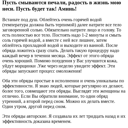
Пусть смываются печали, радость в жизнь мою
неси. Пусть будет так! Аминь!
Встаньте под душ. Облейтесь очень горячей водой
(температура должна быть терпимой) далее натрите все тело
заговоренной солью. Обязательно натрите лицо и голову. То
есть полностью все тело. Постоять надо 1-2 минуты и смыть
соль горячей водой, а вместе с ней все лишнее, затем
облейтесь прохладной водой и выходите из ванной. После
обряда ложитесь сразу спать. Делать такую процедуру надо
каждый вечер в течении месяца. Эффект от этого обряда
очень хороший. Помимо похудения у Вас улучшится кожа,
уйдут морщинки .Уже через неделю увидите эффект. Эти
обряды запускают процесс омоложения!
Оба эти обряды простые в исполнении и очень уникальны по
эффективности. Я знаю людей, которые регулярно их делают,
более того, совмещают эти обряды. Выглядят эти женщины на
отлично. Если Вы обратили внимание, то один обряд
утренний, а второй перед сном. Можно их делать вместе.
Один утром, другой перед сном.
Эти обряды авторские. Я создавала их лет тридцать назад и их
эффективность доказана временем.